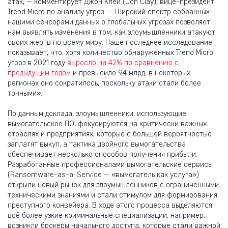
атак, — комментирует Джон Клей (Jon Clay), вице-президент
Trend Micro по анализу угроз. — Широкий спектр собранных
нашими сенсорами данных о глобальных угрозах позволяет
нам выявлять изменения в том, как злоумышленники атакуют
своих жертв по всему миру. Наше последнее исследование
показывает, что, хотя количество обнаруженных Trend Micro
угроз в 2021 году
выросло на 42% по сравнению с
предыдущим годом
и превысило 94 млрд, в некоторых
регионах оно сократилось, поскольку атаки стали более
точными».
По данным доклада, злоумышленники, использующие
вымогательское ПО, фокусируются на критически важных
отраслях и предприятиях, которые с большей вероятностью
заплатят выкуп, а тактика двойного вымогательства
обеспечивает несколько способов получения прибыли.
Разработанные профессионалами вымогательские сервисы
(Ransomware-as-a-Service — «вымогатель как услуга»)
открыли новый рынок для злоумышленников с ограниченными
техническими знаниями и стали стимулом для формирования
преступного конвейера. В ходе этого процесса выделяются
всё более узкие криминальные специализации, например,
возникли брокеры начального доступа, которые стали важной