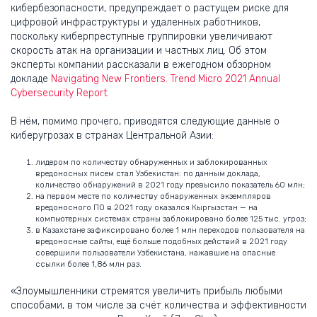
кибербезопасности, предупреждает о растущем риске для
цифровой инфраструктуры и удаленных работников,
поскольку киберпреступные группировки увеличивают
скорость атак на организации и частных лиц. Об этом
эксперты компании рассказали в ежегодном обзорном
докладе
Navigating New Frontiers. Trend Micro 2021 Annual
Cybersecurity Report.
В нём, помимо прочего, приводятся следующие данные о
киберугрозах в странах Центральной Азии:
лидером по количеству обнаруженных и заблокированных
вредоносных писем стал Узбекистан: по данным доклада,
количество обнаружений в 2021 году превысило показатель 60 млн;
на первом месте по количеству обнаруженных экземпляров
вредоносного ПО в 2021 году оказался Кыргызстан — на
компьютерных системах страны заблокировано более 125 тыс. угроз;
в Казахстане зафиксировано более 1 млн переходов пользователя на
вредоносные сайты, ещё больше подобных действий в 2021 году
совершили пользователи Узбекистана, нажавшие на опасные
ссылки более 1,86 млн раз.
«Злоумышленники стремятся увеличить прибыль любыми
способами, в том числе за счёт количества и эффективности