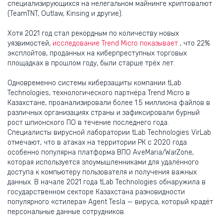
специализирующихся на нелегальном майнинге криптовалют
(TeamTNT, Outlaw, Kinsing и другие).
Хотя 2021 год стал рекордным по количеству новых
уязвимостей,
исследование Trend Micro показывает
, что 22%
эксплойтов, проданных на киберпреступных торговых
площадках в прошлом году, были старше трёх лет.
Одновременно системы киберзащиты компании tLab
Technologies, технологического партнёра Trend Micro в
Казахстане, проанализировали более 1.5 миллиона файлов в
различных организациях страны и зафиксировали бурный
рост шпионского ПО в течение последнего года.
Специалисты вирусной лаборатории tLab Technologies VirLab
отмечают, что в атаках на территории РК с 2020 года
особенно популярна платформа ВПО AveMaria/WarZone,
которая используется злоумышленниками для удалённого
доступа к компьютеру пользователя и получения важных
данных. В начале 2021 года tLab Technologies обнаружила в
государственном секторе Казахстана разновидности
популярного «стилера» Agent Tesla — вируса, который крадёт
персональные данные сотрудников.