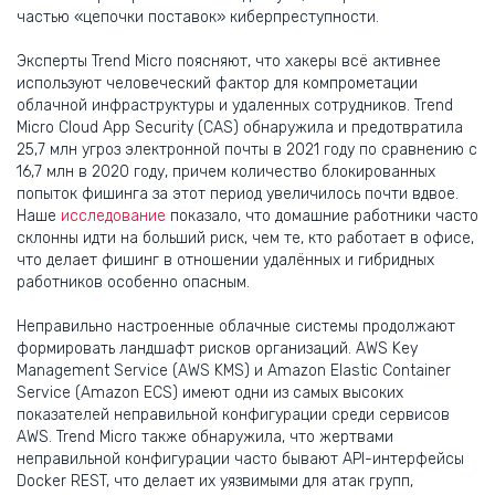
частью «цепочки поставок» киберпреступности.
Эксперты Trend Micro поясняют, что хакеры всё активнее
используют человеческий фактор для компрометации
облачной инфраструктуры и удаленных сотрудников. Trend
Micro Cloud App Security (CAS) обнаружила и предотвратила
25,7 млн угроз электронной почты в 2021 году по сравнению с
16,7 млн в 2020 году, причем количество блокированных
попыток фишинга за этот период увеличилось почти вдвое.
Наше
исследование
показало, что домашние работники часто
склонны идти на больший риск, чем те, кто работает в офисе,
что делает фишинг в отношении удалённых и гибридных
работников особенно опасным.
Неправильно настроенные облачные системы продолжают
формировать ландшафт рисков организаций. AWS Key
Management Service (AWS KMS) и Amazon Elastic Container
Service (Amazon ECS) имеют одни из самых высоких
показателей неправильной конфигурации среди сервисов
AWS. Trend Micro также обнаружила, что жертвами
неправильной конфигурации часто бывают API-интерфейсы
Docker REST, что делает их уязвимыми для атак групп,