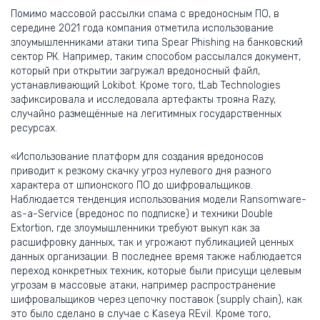
Помимо массовой рассылки спама с вредоносным ПО, в
середине 2021 года компания отметила использование
злоумышленниками атаки типа Spear Phishing на банковский
сектор РК. Например, таким способом рассылался документ,
который при открытии загружал вредоносный файл,
устанавливающий Lokibot. Кроме того, tLab Technologies
зафиксировала и исследовала артефакты трояна Razy,
случайно размещённые на легитимных государственных
ресурсах.
«Использование платформ для создания вредоносов
приводит к резкому скачку угроз нулевого дня разного
характера от шпионского ПО до шифровальщиков.
Наблюдается тенденция использования модели Ransomware-
as-a-Service (вредонос по подписке) и техники Double
Extortion, где злоумышленники требуют выкуп как за
расшифровку данных, так и угрожают публикацией ценных
данных организации. В последнее время также наблюдается
переход конкретных техник, которые были присущи целевым
угрозам в массовые атаки, например распространение
шифровальщиков через цепочку поставок (supply chain), как
это было сделано в случае c Kaseya REvil. Кроме того,