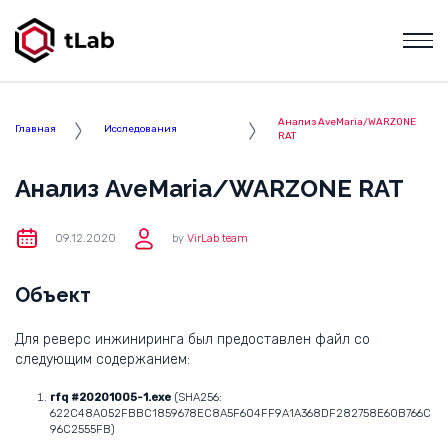
Анализ AveMaria/WARZONE
Главная
Исследования
RAT
Анализ AveMaria/WARZONE RAT
09.12.2020
by
VirLab team
Объект
Для реверс инжиниринга был предоставлен файл со
следующим содержанием:
rfq #20201005-1.exe
(SHA256:
622C48A052FBBC1859678EC8A5F604FF9A1A368DF282758E60B766C
96C2555FB)