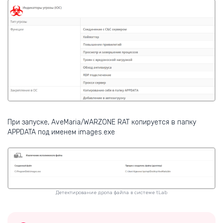
При запуске, AveMaria/WARZONE RAT копируется в папку
APPDATA под именем images.exe
Детектирование дропа файла в системе tLab