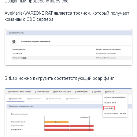
Созданный процесс images.exe
AveMaria/WARZONE RAT является трояном, который получает
команды с C&C сервера.
В tLab можно выгрузить соответствующий pcap файл: