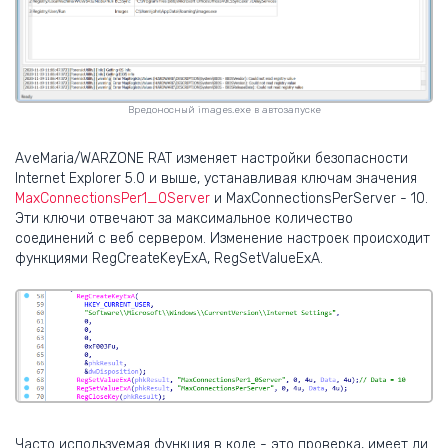
Вредоносный images.exe в автозапуске
AveMaria/WARZONE RAT изменяет настройки безопасности
Internet Explorer 5.0 и выше, устанавливая ключам значения
MaxConnectionsPer1_0Server
и MaxConnectionsPerServer - 10.
Эти ключи отвечают за максимальное количество
соединений с веб сервером. Изменение настроек происходит
функциями RegCreateKeyExA, RegSetValueExA.
Часто используемая функция в коде - это проверка, имеет ли